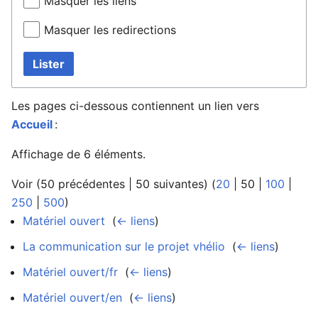
Masquer les liens
Masquer les redirections
Lister
Les pages ci-dessous contiennent un lien vers
Accueil
:
Affichage de 6 éléments.
Voir (
50 précédentes
|
50 suivantes
) (
20
|
50
|
100
|
250
|
500
)
Matériel ouvert
‎
(
← liens
)
La communication sur le projet vhélio
‎
(
← liens
)
Matériel ouvert/fr
‎
(
← liens
)
Matériel ouvert/en
‎
(
← liens
)